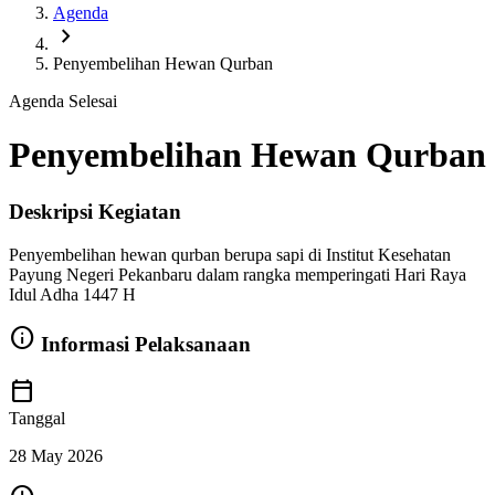
Agenda
chevron_right
Penyembelihan Hewan Qurban
Agenda Selesai
Penyembelihan Hewan Qurban
Deskripsi Kegiatan
Penyembelihan hewan qurban berupa sapi di Institut Kesehatan
Payung Negeri Pekanbaru dalam rangka memperingati Hari Raya
Idul Adha 1447 H
info
Informasi Pelaksanaan
calendar_today
Tanggal
28 May 2026