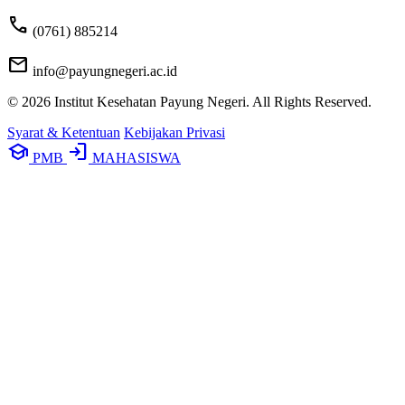
phone
(0761) 885214
mail
info@payungnegeri.ac.id
© 2026 Institut Kesehatan Payung Negeri. All Rights Reserved.
Syarat & Ketentuan
Kebijakan Privasi
school
login
PMB
MAHASISWA