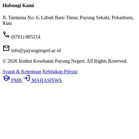
Hubungi Kami
Jl. Tamtama No. 6, Labuh Baru Timur, Payung Sekaki, Pekanbaru,
Riau
phone
(0761) 885214
mail
info@payungnegeri.ac.id
© 2026 Institut Kesehatan Payung Negeri. All Rights Reserved.
Syarat & Ketentuan
Kebijakan Privasi
school
login
PMB
MAHASISWA