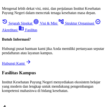
Mengenal lebih dekat visi, misi, dan perjalanan Institut Kesehatan
Payung Negeri dalam mencetak tenaga kesehatan masa depan.
history
target
account_tree
verified
Sejarah Singkat
Visi & Misi
Struktur Organisasi
domain
Akreditasi
Fasilitas
Butuh Informasi?
Hubungi pusat bantuan kami jika Anda memiliki pertanyaan seputar
pendaftaran atau layanan kampus.
arrow_forward
Hubungi Kami
Fasilitas Kampus
Institut Kesehatan Payung Negeri menyediakan ekosistem belajar
yang modern dan lengkap untuk mendukung pengembangan
kompetensi mahasiswa di bidang kesehatan.