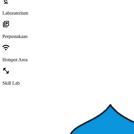
biotech
Laboratorium
library_books
Perpustakaan
wifi
Hotspot Area
fitness_center
Skill Lab