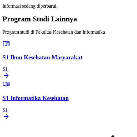
Informasi sedang diperbarui.
Program Studi Lainnya
Program studi di Fakultas Kesehatan dan Informatika
menu_book
S1 Ilmu Kesehatan Masyarakat
S1
arrow_forward
menu_book
S1 Informatika Kesehatan
S1
arrow_forward