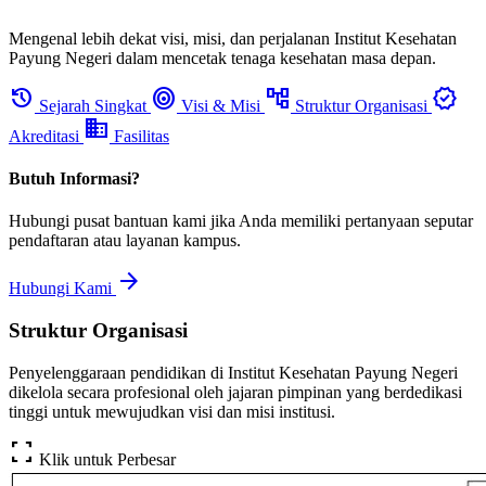
Mengenal lebih dekat visi, misi, dan perjalanan Institut Kesehatan
Payung Negeri dalam mencetak tenaga kesehatan masa depan.
history
target
account_tree
verified
Sejarah Singkat
Visi & Misi
Struktur Organisasi
domain
Akreditasi
Fasilitas
Butuh Informasi?
Hubungi pusat bantuan kami jika Anda memiliki pertanyaan seputar
pendaftaran atau layanan kampus.
arrow_forward
Hubungi Kami
Struktur Organisasi
Penyelenggaraan pendidikan di Institut Kesehatan Payung Negeri
dikelola secara profesional oleh jajaran pimpinan yang berdedikasi
tinggi untuk mewujudkan visi dan misi institusi.
fullscreen
Klik untuk Perbesar