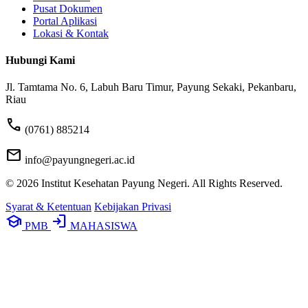
Pusat Dokumen
Portal Aplikasi
Lokasi & Kontak
Hubungi Kami
Jl. Tamtama No. 6, Labuh Baru Timur, Payung Sekaki, Pekanbaru,
Riau
phone
(0761) 885214
mail
info@payungnegeri.ac.id
© 2026 Institut Kesehatan Payung Negeri. All Rights Reserved.
Syarat & Ketentuan
Kebijakan Privasi
school
login
PMB
MAHASISWA