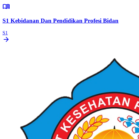
menu_book
S1 Kebidanan Dan Pendidikan Profesi Bidan
S1
arrow_forward