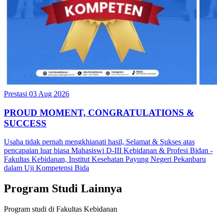
Prestasi
03 Aug 2026
PROUD MOMENT, CONGRATULATIONS &
SUCCESS
Usaha tidak pernah mengkhianati hasil, Selamat & Sukses atas
pencapaian luar biasa Mahasiswi D-III Kebidanan & Profesi Bidan -
Fakultas Kebidanan, Institut Kesehatan Payung Negeri Pekanbaru
dalam Uji Kompetensi Bida
Program Studi Lainnya
Program studi di Fakultas Kebidanan