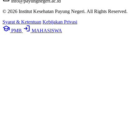
info@payungnegeri.ac.id
© 2026 Institut Kesehatan Payung Negeri. All Rights Reserved.
Syarat & Ketentuan
Kebijakan Privasi
school
login
PMB
MAHASISWA